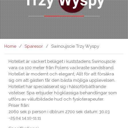
Trzy Wyspy
Home
Sparesor
Swinoujscie Trzy Wyspy
Hotellet är vackert beläget i kuststadens Swinoujscie
vara ca 100 meter från Polens vackraste sandstrand.
Hotellet är modernt och elegant, Allt för att försäkra
sig om att gästen får den bästa möjliga upplevelsen.
Hotellet har specialiserat sig i hälsoförbättrande
vistelser. Spa erbjuder högklassiga behandlingar som
utförs av välutbildade hud och fysioterapeuter.
Priser från:
2060 sek p person i dblrum 2700 sek datum: 30.03
-25.04 14.10-11.11